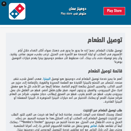
×
0
 الطلب
دومينز عمان
Play Store
متوفر في Play store
تسجيل الدخول
توصيل الطعام
توصيل طلبات الطعام. نعم! إنه ما يدور ما يدور في ذهنك سواء أكان الغداء خلال أيام
الأسبوع في المكتب أو ليلة الجمعة مع الأسرة في المنزل. ترغب بشيء سريع، ساخن، ولذيذ،
وأن يتم توصيله حتى باب بيتك. أنت محظوظ لأن مطعم دومينوز بيتزا يقدم خيارات التوصيل
بوفرة!
قائمة توصيل الطعام
أهم ما يميز خدمة توصيل الطعام لدى دومينوز هو توصيل
البيتزا
. فهي أفضل شيء نتقن
صنعه، لتتمكن من التمتع بالبيتزا اللذيذة مع الصلصة المميزة والقوية، بالإضافة إلى مزيج من
الجبن الذائب، والعجين المتبل بنكهة الثوم الخاصة. مضافاً إليها من الأعلى كل ما هو مفضل
لديك مثل البيبروني، والفطر، و زيتون أسود، فطر طازج،فلفل أخضر، قطع من الفلفل حار، بصل,
بيبروني بقري، قطع من اللحم بقري، قطع من السجق إيطالي، دجاج مشوي، شرائح من الهام،
شرائح ستيك اللحم أو يمكنك الاختيار من أحد خيارات البيتزا المتوفرة كـ البيتزا المفضلة أو
البيتزا الفاخرة..
طلب توصيل الطعام عبر الإنترنت
لتصلك وجبتك المضلة في الوقت المحدد، ساخنة كما لو أنها قد خرجت من الفرن للتو. الطلب
عبر الإنترنت لتوصيل الطعام إلى المكتب أو إلى المنازل,هذا ما سيحبه الجميع، من زملاء
العمل و حتى الأطفال في المنزل. مع خدمة التتبع من دومينوز "Domino's Tracker™"، يمكنك
أيضاً أن تشاهد طلبك
لخاص
وهو ينتقل من شاشة الكمبيوتر الخاص بك إلى أفرانا الملتهبة
وحتى يصل إلى بابك الخاص مع أحد سائقين خدمة التوصيل الودودين لدى دومينوز بيتزا.